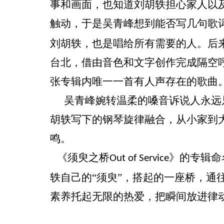
事和画面，也知道刘胡轶担心家人以
触动，于是吴青峰想到能否写几句歌
刘胡轶，也是唱给所有需要的人。后
台北，
借由音色和文字创作完成
隔空
张专辑内唯一一首有人声存在的歌曲
吴青峰婉转温柔的嗓音诉说
人永远
胡轶写下的钢琴旋律融合，从小家到
鸣。
《须臾之桥
》的专辑命
Out of Service
轶自己的“须臾”，搭起的一座桥，通
素养托起无限的热爱，把瞬间放进律