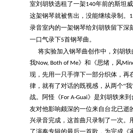
室刘胡轶选租了一架
年前的斯坦威
140
这架钢琴就被售出，没能继续录制。
1
录音室内的一架钢琴给刘胡轶留下深
一口气录下
首钢琴曲。
5
将实验加入钢琴曲创作中，刘胡轶
我
》和《思绪，风
Now, Both of Me
Min
现，先用一只手弹下一部分织体，再
律，就有了对话的既视感，从两个“我
战。阿怪《
》是刘胡轶来到
For A-Guai
友对他影响颇深的一位来自台北已逝
兴录音完成，这首曲只录制了一次。
了演奏专辑的最后一首歌，为完成《