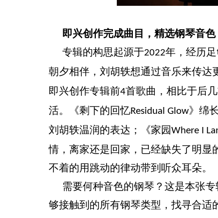
即兴创作完成曲目，精选钢琴音色
专辑的构思起源于
年，经历足
2022
朝夕相伴，刘胡轶想通过音乐来传达
即兴创作专辑前
首歌曲，相比于后几
4
活。《剩下的回忆
》绵
Residual Glow
刘胡轶温润的表达；《家园
Where I La
情，离家还是回家，已经缺失了明显
不着的用跳动的律动带到听众耳朵。
需要何种音色的钢琴？这是本张专
够接触到的所有钢琴类型，找寻合适