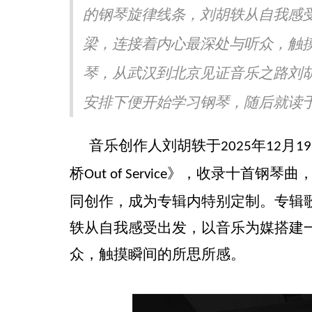
的钢琴旋律线条，刘胡轶从自我感
声生不息·华流季》展专业
《书画里的中国》第三季直播
《Simon》突破性唱功获赞
吉地坛公园写生，笔墨定格初
梁，连接着内心最深处与听众，触
琴，从武汉到北京见证音乐之路刘
安排下便开始学习钢琴，随后就读于武
音乐创作人刘胡轶于
年
月
2025
12
19
桥
》，收录十首钢琴曲
Out of Service
同创作
，成为专辑内特别定制。专辑
轶从自我感受出发，以音乐为媒搭建
众，触摸瞬间的所思所感。