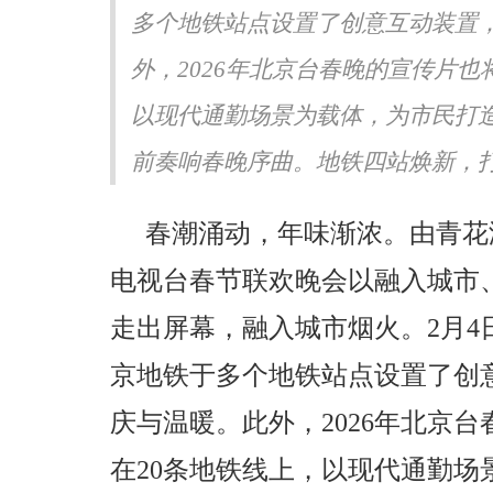
多个地铁站点设置了创意互动装置
电影节“着迷”电影时尚之夜
曹斐然现身CMG第四届中国电
星加盟引期待
年度盛典 携《六姊妹》共话女
外，2026年北京台春晚的宣传片也
以现代通勤场景为载体，为市民打
前奏响春晚序曲。地铁四站焕新，打造
春潮涌动，年味渐浓。由青花汾
电视台春节联欢晚会以融入城市
走出屏幕，融入城市烟火。2月4日
京地铁于多个地铁站点设置了创
庆与温暖。此外，2026年北京
在20条地铁线上，以现代通勤场