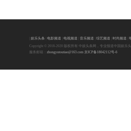
|
娱乐头条
|
电影频道
|
电视频道
|
音乐频道
|
综艺频道
|
时尚频道
|
Copyright © 2018-2020 版权所有 中娱头条网，专业报道中国娱乐
服务邮箱：
zhongyutoutiao@163.com
京ICP备18042112号-6