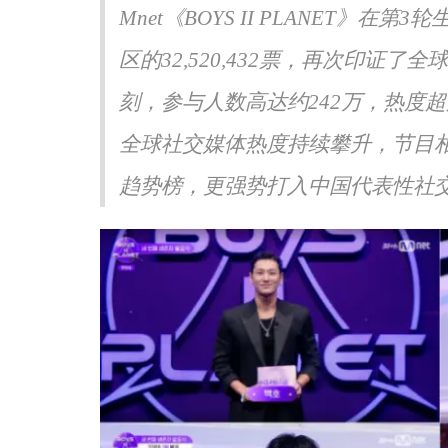
Mnet《BOYS II PLANET》在
声生不息·华流季》展专业
《书画里的中国》第三季直播
《Simon》突破性唱功获赞
吉地坛公园写生，笔墨定格初
区的32,520,432票，再次印证
刻，参与人数高达约242万，热度
全球社交媒体热度持续攀升，节目
趋势榜，更强势打入中国代表性社交平