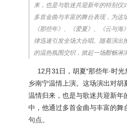
来，也是与歌迷共迎新年的特别仪
声生不息·华流季》展专业
《书画里的中国》第三季直播
《Simon》突破性唱功获赞
吉地坛公园写生，笔墨定格初
多首金曲与丰富的舞台表现，为这
《那些年》、《爱夏》、《云与海
律迅速引发全场大合唱。随着演出
的温热氛围交织，掀起一场酣畅淋漓的
12月31日，胡夏“那些年·时
乡南宁温情上演。这场演出对胡
温情归来，也是与歌迷共迎新年
中，他通过多首金曲与丰富的舞
句点。