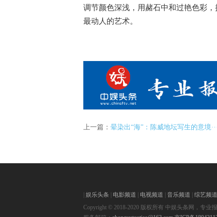
调节颜色深浅，用赭石中和过艳色彩，
最动人的艺术。
上一篇：
晕染出“海”：陈威地坛写生的意境··
|
娱乐头条
|
电影频道
|
电视频道
|
音乐频道
|
综艺频
Copyright © 2018-2020 版权所有 中娱头条网