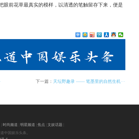
把眼前花草最真实的模样，以清透的笔触留存下来，便是
·
下一篇：
天坛野趣录 —— 笔墨里的自然生机···
道
|
时尚频道
|
明星频道
|
焦点
|
文娱话题
|
，专业报道中国娱乐头条。