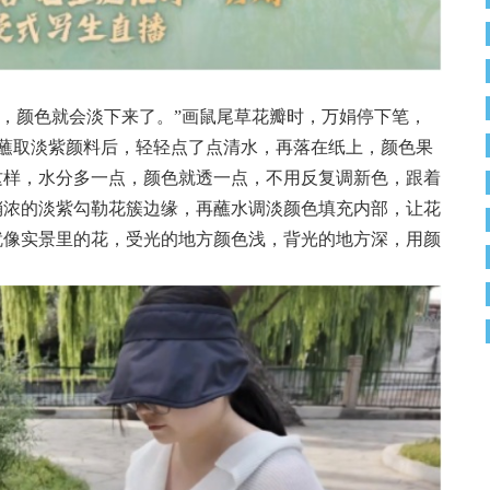
水，颜色就会淡下来了。”画鼠尾草花瓣时，万娟停下笔，
蘸取淡紫颜料后，轻轻点了点清水，再落在纸上，颜色果
这样，水分多一点，颜色就透一点，不用反复调新色，跟着
稍浓的淡紫勾勒花簇边缘，再蘸水调淡颜色填充内部，让花
就像实景里的花，受光的地方颜色浅，背光的地方深，用颜