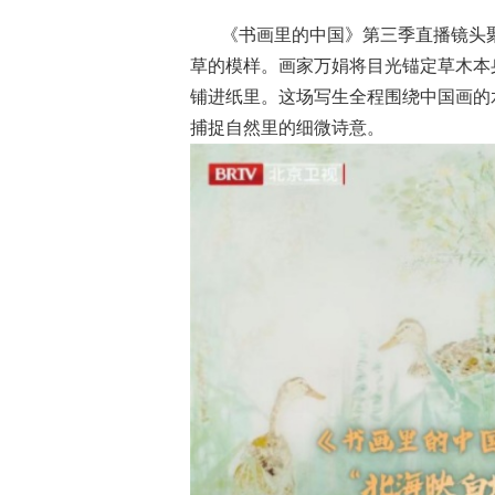
苏有朋《声生不息·华流季》展专业
《书画里的中国》第
《书画里的中国》第三季直播镜头
音乐素养 《Simon》突破性唱功获赞
吉地坛公园写生，笔
草的模样。画家万娟将目光锚定草木本
铺进纸里。这场写生全程围绕中国画的
捕捉自然里的细微诗意。