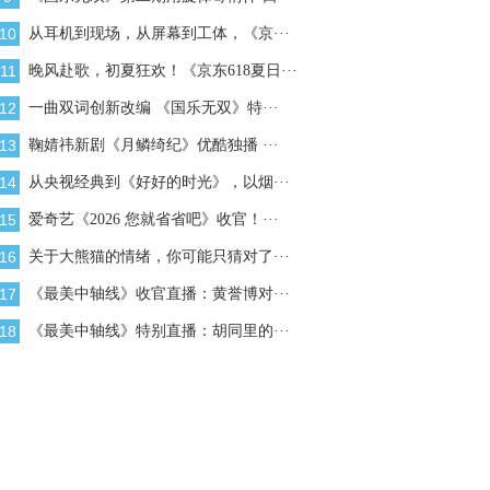
10
从耳机到现场，从屏幕到工体，《京···
11
晚风赴歌，初夏狂欢！《京东618夏日···
12
一曲双词创新改编 《国乐无双》特···
13
鞠婧祎新剧《月鳞绮纪》优酷独播 ···
14
从央视经典到《好好的时光》，以烟···
15
​爱奇艺《2026 您就省省吧》收官！···
16
关于大熊猫的情绪，你可能只猜对了···
17
《最美中轴线》收官直播：黄誉博对···
18
《最美中轴线》特别直播：胡同里的···