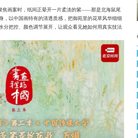
三季直播：郭林
《书画里的中国》第三季：笔墨寻梦
聚焦画案时，纸间正晕开一片柔淡的紫——那是北海鼠尾
墨定格初冬
大观园 付闻博写生绘就红楼意
身，以中国画特有的清透质感，把御苑里的花草风华细细
水分把控、颜色调节展开，让观众看见她如何用真实技法