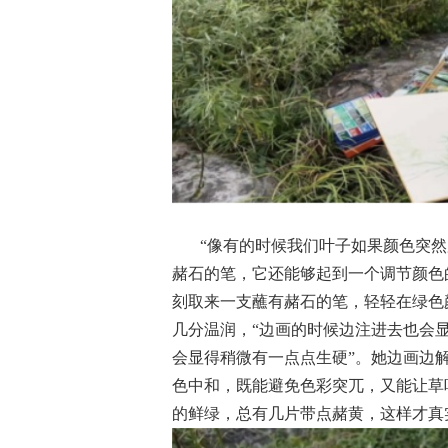
“像有的时候我们叶子如果颜色突
赭石的笔，它还能够起到一个调节颜色
刻取来一支蘸有赭石的笔，轻轻在绿色
几分温润，“边画的时候边注进去也会
会显得稍微有一点点生硬”。她边画边
色中和，既能避免色彩突兀，又能让草
的鲜绿，总有几片带点赭黄，这样才真