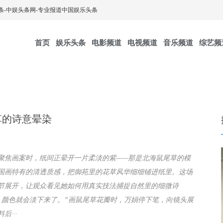
条-中娱头条网-专业报道中国娱乐头条
首页
娱乐头条
电影频道
电视频道
音乐频道
综艺频
的诗意晕染​
聚焦画案时，纸间正晕开一片柔淡的紫——那是北海鼠尾草的模
国画特有的清透质感，把御苑里的花草风华细细铺进纸里。这场
节展开，让观众看见她如何用真实技法捕捉自然里的细微诗
，颜色就会淡下来了。”画鼠尾草花瓣时，万娟停下笔，向镜头展
···