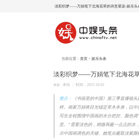
淡彩织梦——万娟笔下北海花草的诗意晕染​-娱乐头
当前位置：
首页
>
娱乐头条
淡彩织梦——万娟笔下北海花草
本站
|
时间：2025-10-02
来源：
简介：
《书画里的中国》第三季直播镜头
样。画家万娟将目光锚定草木本身，以中
写生全程围绕中国画的水分把控、颜色调
意。“需要淡色的，稍微再蘸一点点的水
示中国画调色的关键。她笔尖蘸取淡紫颜料后