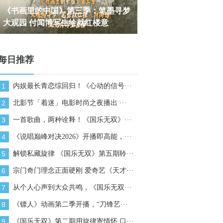
墨染龙潭秋意浓，青年画家付闻博笔
胡夏巡演济南站即将开
下流淌的山水情
赴《那些年》青春
每日推荐
1
内娱最长青恋综回归！《心动的信号···
2
北影节「着迷」电影时尚之夜播出 ···
3
一首歌曲，两种诠释！《国乐无双》···
4
《说唱巅峰对决2026》开播即高能，···
5
解锁私藏旋律 《国乐无双》第五期聆···
6
宗门奇门理念正面硬刚 爱奇艺《天才···
7
从个人心声到大众共鸣，《国乐无双···
8
《镖人》动画第二季开播，“刀锋艺···
9
《国乐无双》第二期用旋律寄情怀 口···