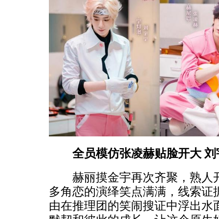
全员模仿张凌赫贴脸开大 刘
赫丽摸金宇再次齐聚，熟人开
多角恋的演绎笑点满满，线索证
由在推理团的笑闹搜证中浮出水