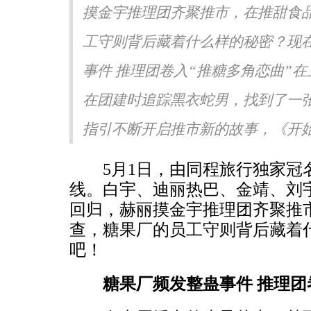
摸金宇推理团齐聚推市，在推甜食
声生不息·华流季》展专业
《书画里的中国》第三季直播
《Simon》突破性唱功获赞
吉地坛公园写生，笔墨定格初
工守则背后藏着什么样的秘密？现
事件 推理团卷入“推糖多角恋曲”
在团建时追踪黑衣蛇男，找到了一
指引不断开启推市新的故事，《开始推
5月1日，由同程旅行独家冠名
线。白宇、迪丽热巴、金靖、刘
回归，赫丽摸金宇推理团齐聚推
查，糖果厂的员工守则背后藏着
吧！
糖果厂频发整蛊事件 推理团