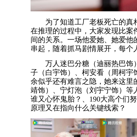
为了知道工厂老板死亡的真相
在推理的过程中，大家发现比案
间的关系。一场他爱她、她爱他的
串起，随着抓马剧情展开，每个
万人迷巴分糖（迪丽热巴饰）
子（白宇饰）、柯安看（周柯宇
余似乎还有难言之隐，她来这里
靖饰）、宁灯泡（刘宇宁饰）等
谁又心怀鬼胎？、190大高个们
原理又在指向什么关键线索？